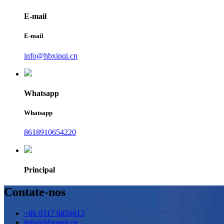
E-mail
E-mail
info@hbxinqi.cn
Whatsapp
Whatsapp
8618910654220
Principal
Contate-nos
+86 0317 6856613
info@hbxinqi.cn