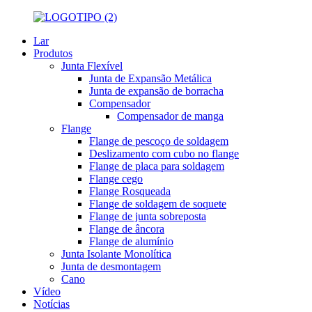
Lar
Produtos
Junta Flexível
Junta de Expansão Metálica
Junta de expansão de borracha
Compensador
Compensador de manga
Flange
Flange de pescoço de soldagem
Deslizamento com cubo no flange
Flange de placa para soldagem
Flange cego
Flange Rosqueada
Flange de soldagem de soquete
Flange de junta sobreposta
Flange de âncora
Flange de alumínio
Junta Isolante Monolítica
Junta de desmontagem
Cano
Vídeo
Notícias