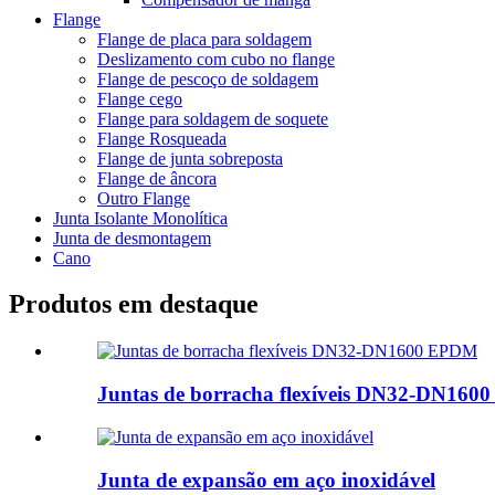
Flange
Flange de placa para soldagem
Deslizamento com cubo no flange
Flange de pescoço de soldagem
Flange cego
Flange para soldagem de soquete
Flange Rosqueada
Flange de junta sobreposta
Flange de âncora
Outro Flange
Junta Isolante Monolítica
Junta de desmontagem
Cano
Produtos em destaque
Juntas de borracha flexíveis DN32-DN16
Junta de expansão em aço inoxidável