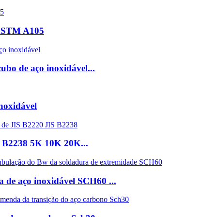
o ASTM A105
o de aço inoxidável...
noxidável
S B2238 5K 10K 20K...
 de aço inoxidável SCH60 ...